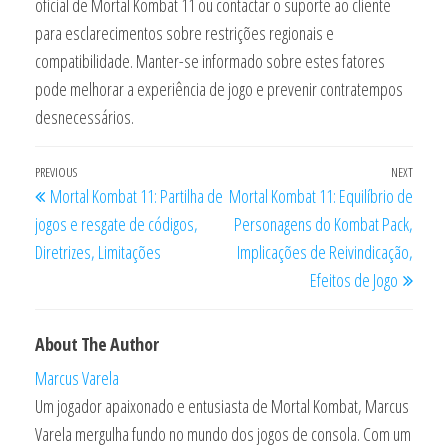
oficial de Mortal Kombat 11 ou contactar o suporte ao cliente
para esclarecimentos sobre restrições regionais e
compatibilidade. Manter-se informado sobre estes fatores
pode melhorar a experiência de jogo e prevenir contratempos
desnecessários.
Post
Previous
PREVIOUS
NEXT
Next
Mortal Kombat 11: Partilha de
Mortal Kombat 11: Equilíbrio de
navigation
Post
Post
jogos e resgate de códigos,
Personagens do Kombat Pack,
Diretrizes, Limitações
Implicações de Reivindicação,
Efeitos de Jogo
About The Author
Marcus Varela
Um jogador apaixonado e entusiasta de Mortal Kombat, Marcus
Varela mergulha fundo no mundo dos jogos de consola. Com um