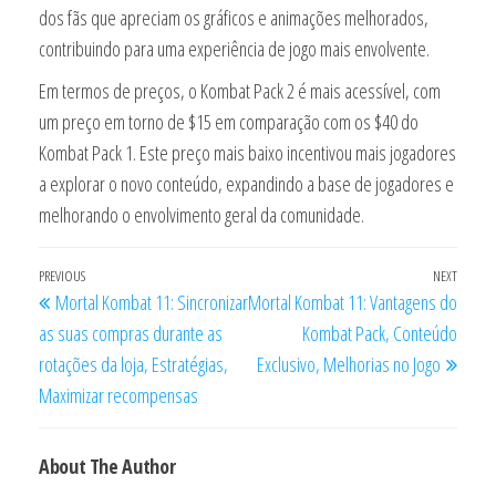
dos fãs que apreciam os gráficos e animações melhorados,
contribuindo para uma experiência de jogo mais envolvente.
Em termos de preços, o Kombat Pack 2 é mais acessível, com
um preço em torno de $15 em comparação com os $40 do
Kombat Pack 1. Este preço mais baixo incentivou mais jogadores
a explorar o novo conteúdo, expandindo a base de jogadores e
melhorando o envolvimento geral da comunidade.
Post
Previous
PREVIOUS
NEXT
Next
Mortal Kombat 11: Sincronizar
Mortal Kombat 11: Vantagens do
navigation
Post
Post
as suas compras durante as
Kombat Pack, Conteúdo
rotações da loja, Estratégias,
Exclusivo, Melhorias no Jogo
Maximizar recompensas
About The Author