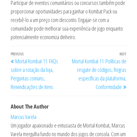
Participar de eventos comunitários ou concursos também pode
proporcionar oportunidades para ganhar o Kombat Pack ou
recebê-lo a um preço com desconto. Engajar-se com a
comunidade pode melhorar sua experiência de jogo enquanto
potencialmente economiza dinheiro.
Post
Previous
PREVIOUS
NEXT
Next
Mortal Kombat 11: FAQs
Mortal Kombat 11: Políticas de
navigation
Post
Post
sobre a rotação da loja,
resgate de códigos, Regras
Perguntas comuns,
específicas da plataforma,
Reivindicações de itens
Conformidade
About The Author
Marcus Varela
Um jogador apaixonado e entusiasta de Mortal Kombat, Marcus
Varela mergulha fundo no mundo dos jogos de consola. Com um